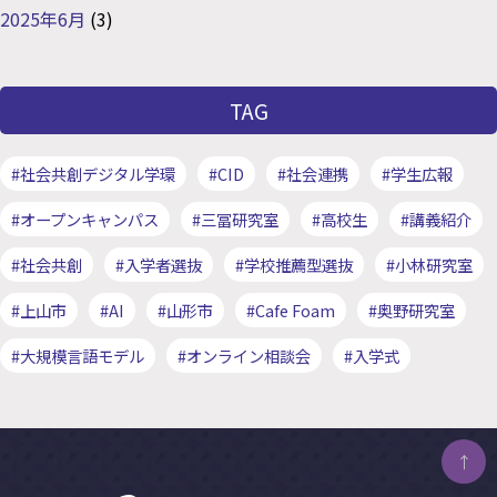
2025年6月
(3)
TAG
#社会共創デジタル学環
#CID
#社会連携
#学生広報
#オープンキャンパス
#三冨研究室
#高校生
#講義紹介
#社会共創
#入学者選抜
#学校推薦型選抜
#小林研究室
#上山市
#AI
#山形市
#Cafe Foam
#奥野研究室
#大規模言語モデル
#オンライン相談会
#入学式
↑