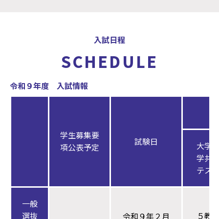
入試日程
SCHEDULE
令和９年度 入試情報
学生募集要
試験日
大学
項公表予定
学共
テス
一般
選抜
５教
令和９年２月