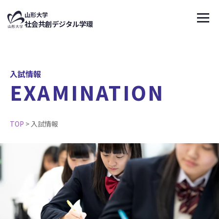
↑
山形大学
メニ
社会共創デジタル学環
入試情報
EXAMINATION
TOP
>
入試情報