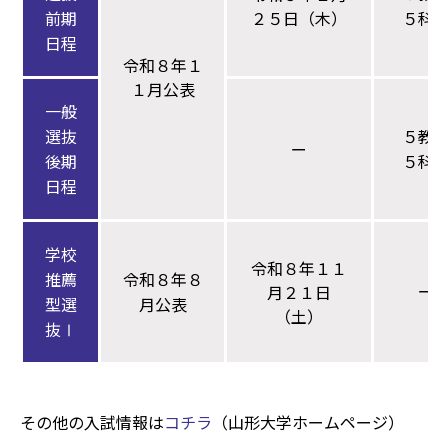
前期
２５日（木）
５科
日程
令和８年１
１月公表
一般
選抜
５教
ー
後期
５科
日程
学校
令和８年１１
推薦
令和８年８
ー
月２１日
型
選
月公表
（土）
抜Ⅰ
その他の入試情報は
コチラ
（山形大学ホームページ）