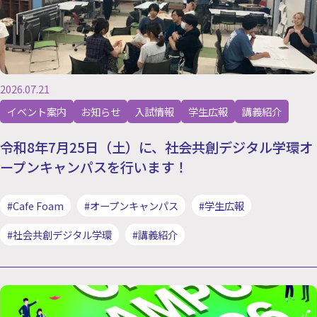
2026.07.21
イベント案内
お知らせ
入試情報
学生広報
講義紹介
令和8年7月25日（土）に、社会共創デジタル学環オ
ープンキャンパスを行います！
#Cafe Foam
#オープンキャンパス
#学生広報
#社会共創デジタル学環
#講義紹介