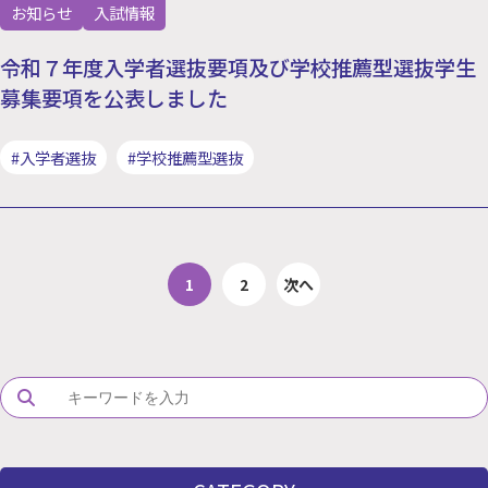
お知らせ
入試情報
令和７年度入学者選抜要項及び学校推薦型選抜学生
募集要項を公表しました
#入学者選抜
#学校推薦型選抜
投稿のページ送り
1
2
次へ
Search