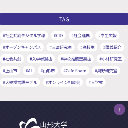
TAG
#社会共創デジタル学環
#CID
#社会連携
#学生広報
#オープンキャンパス
#三冨研究室
#高校生
#講義紹介
#社会共創
#入学者選抜
#学校推薦型選抜
#小林研究室
#上山市
#AI
#山形市
#Cafe Foam
#奥野研究室
#大規模言語モデル
#オンライン相談会
#入学式
↑
山形大学