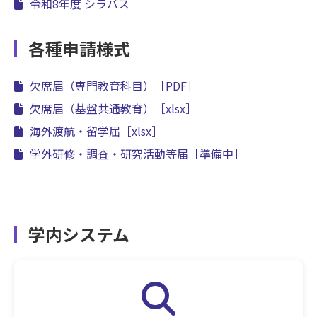
令和8年度 シラバス
各種申請様式
欠席届（専門教育科目）
［PDF］
欠席届（基盤共通教育）
［xlsx］
海外渡航・留学届
［xlsx］
学外研修・調査・研究活動等届
［準備中］
学内システム