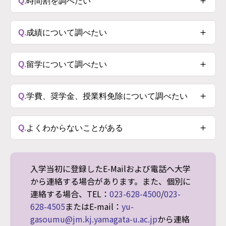
＋
Q.
時間割を調べたい
A.
時間割 PDFファイル
＋
Q.
成績について調べたい
A.
→ ⼤学CAMPUSSQUARE
＋
Q.
留学について調べたい
A.
→ 海外留学
＋
Q.
学費、奨学⾦、授業料免除について調べたい
A.
→ 学費・授業料免除・奨学金
＋
Q.
よくわからないことがある
→ ⽇本学⽣⽀援機構
A.
まずは気軽に窓⼝へ
⼊学当初に登録したE-Mailおよび電話へ大学
基盤教育３号館１F 社会共創デジタル学環事務室 連絡
から連絡する場合があります。また、個別に
先
023-628-4500
/
023-628-4505
, E-mail：
yu-
連絡する場合、TEL：
023-628-4500
/
023-
gasoumu@jm.kj.yamagata-u.ac.jp
628-4505
またはE-mail：
yu-
gasoumu@jm.kj.yamagata-u.ac.jp
から連絡