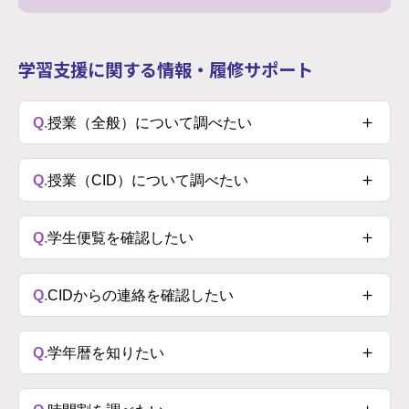
学習⽀援に関する情報・履修サポート
＋
Q.
授業（全般）について調べたい
A.
→
⼤学HP（授業について）
＋
Q.
授業（CID）について調べたい
A.
→
学生便覧（PDF）
＋
Q.
学⽣便覧を確認したい
A.
→ 学生便覧（PDF）
＋
Q.
CIDからの連絡を確認したい
A.
→ CIDからの連絡は基本Webclassから⾏います。
＋
Q.
学年暦を知りたい
Webclassから確認してください。
Webclass
A.
学年暦 PDFファイル