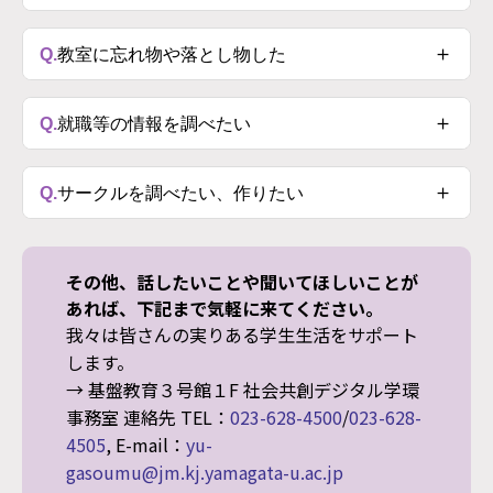
→
学生相談
A.
→
学割証について
/TEL:
023-628-4121
（学⽣⽀援担
＋
→ 基盤教育３号館１F 社会共創デジタル学環事務室
Q.
教室に忘れ物や落とし物した
当）
連絡先 TEL：
023-628-4500
/
023-628-4505
, E-mail：
A.
yu-gasoumu@jm.kj.yamagata-u.ac.jp
→
学生センター
/TEL：
023-628-4121
（学⽣⽀援担
＋
Q.
就職等の情報を調べたい
当）
A.
キャリアサポートセンター
＋
Q.
サークルを調べたい、作りたい
TEL：
023-628-4128
E-mail：
yu-gssyushi＠
jm.kj.yamagatau.ac.jp
A.
→
サークル⼀覧
その他、話したいことや聞いてほしいことが
あれば、下記まで気軽に来てください。
我々は皆さんの実りある学⽣⽣活をサポート
します。
→ 基盤教育３号館１F 社会共創デジタル学環
事務室 連絡先 TEL：
023-628-4500
/
023-628-
4505
, E-mail：
yu-
gasoumu@jm.kj.yamagata-u.ac.jp