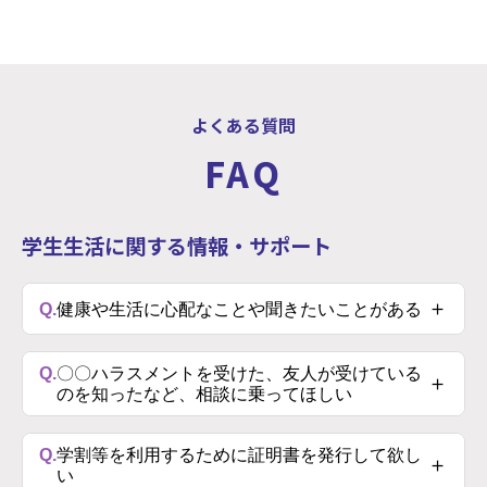
よくある質問
FAQ
学⽣⽣活に関する情報・サポート
＋
Q.
健康や⽣活に⼼配なことや聞きたいことがある
A.
学⽣⽣活で少しでも不安やおかしい？と思ったことが
Q.
〇〇ハラスメントを受けた、友⼈が受けている
＋
あれば、下記の窓⼝に話に来てください。こんなこと
のを知ったなど、相談に乗ってほしい
でも？？でも、気軽に。近年、「ブラックバイト」
「カルト団体」「マルチ商法」「犯罪」に関するトラ
A.
→
もし、ハラスメントにあったら
Q.
学割等を利⽤するために証明書を発⾏して欲し
＋
ブルが報告されています。
い