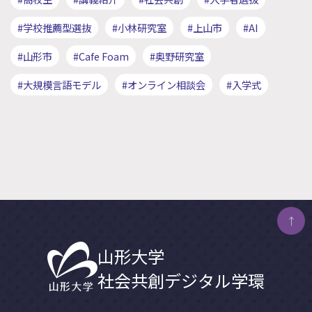
#学校推薦型選抜
#小林研究室
#上山市
#AI
#山形市
#Cafe Foam
#奥野研究室
#大規模言語モデル
#オンライン相談会
#入学式
↑
山形大学
社会共創デジタル学環