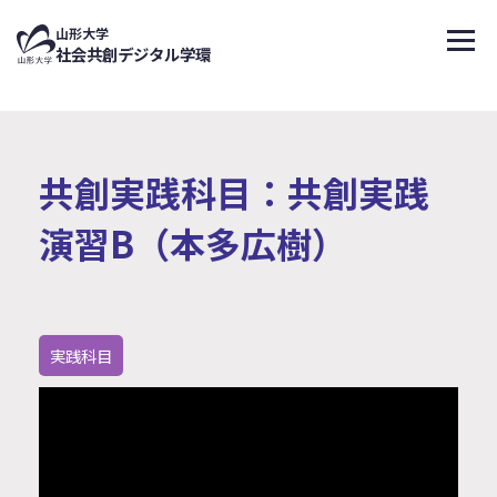
↑
山形大学
メニ
社会共創デジタル学環
共創実践科目：共創実践
演習B（本多広樹）
実践科目